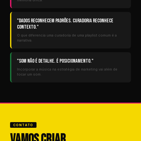
memória única.
"Dados reconhecem padrões. Curadoria reconhece
contexto."
O que diferencia uma curadoria de uma playlist comum é a
narrativa.
"Som não é detalhe. É posicionamento."
Incorporar a música na estratégia de marketing vai além de
tocar um som.
CONTATO
VAMOS CRIAR