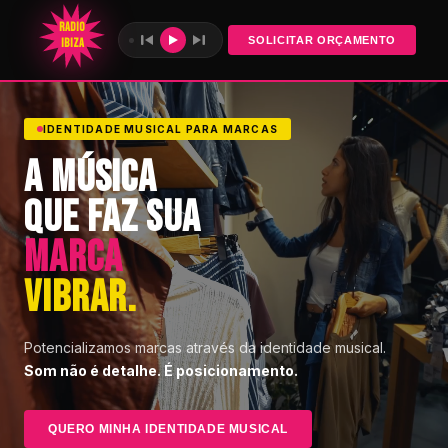
SOLICITAR ORÇAMENTO
IDENTIDADE MUSICAL PARA MARCAS
A MÚSICA
QUE FAZ SUA
MARCA
VIBRAR.
Potencializamos marcas através da identidade musical.
Som não é detalhe. É posicionamento.
QUERO MINHA IDENTIDADE MUSICAL