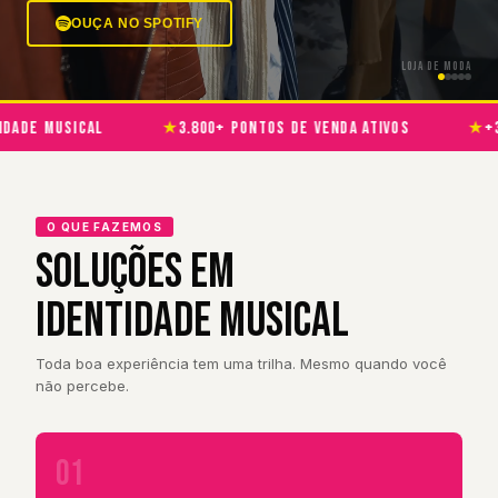
OUÇA NO SPOTIFY
JANTAR & RESTAURANTE
 musical
3.800+ pontos de venda ativos
+31 mil
★
★
O QUE FAZEMOS
SOLUÇÕES EM
IDENTIDADE MUSICAL
Toda boa experiência tem uma trilha. Mesmo quando você
não percebe.
01