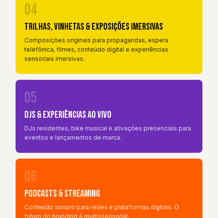
04
Trilhas, Vinhetas & Exposições Imersivas
Composições originais para propagandas, espera
telefônica, filmes, conteúdo digital e experiências
sensoriais imersivas.
05
DJs & Experiências ao Vivo
DJs residentes, bike musical e ativações presenciais para
eventos e lançamentos de marca.
06
Podcasts & Streaming
Conteúdo sonoro para redes e plataformas digitais. O
futuro do branding é multissensorial.